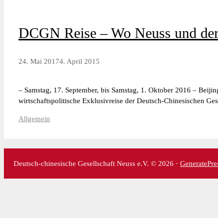
DCGN Reise – Wo Neuss und der 
24. Mai 2017
4. April 2015
– Samstag, 17. September, bis Samstag, 1. Oktober 2016 – Beiji
wirtschaftspolitische Exklusivreise der Deutsch-Chinesischen 
Kategorien
Allgemein
Deutsch-chinesische Gesellschaft Neuss e.V. © 2026 ·
GeneratePre