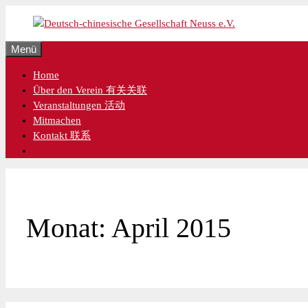
Zum
Inhalt
springen
Menü
Home
Über den Verein 有关关联
Veranstaltungen 活动
Mitmachen
Kontakt 联系
Monat:
April 2015