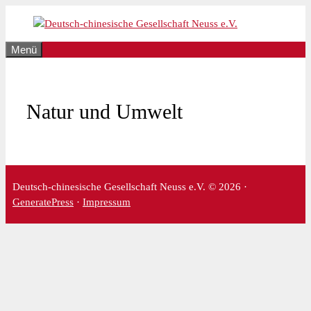
Zum
Inhalt
springen
Menü
Natur und Umwelt
Deutsch-chinesische Gesellschaft Neuss e.V. © 2026 ·
GeneratePress
·
Impressum