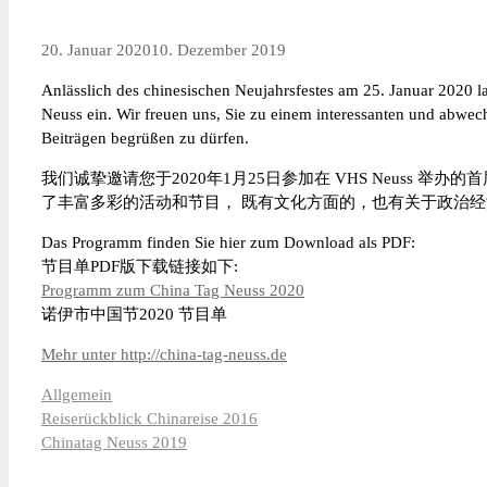
20. Januar 2020
10. Dezember 2019
Anlässlich des chinesischen Neujahrsfestes am 25. Januar 2020 
Neuss ein. Wir freuen uns, Sie zu einem interessanten und abwec
Beiträgen begrüßen zu dürfen.
我们诚挚邀请您于2020年1月25日参加在 VHS Neuss 
了丰富多彩的活动和节目， 既有文化方面的，也有关于政治经
Das Programm finden Sie hier zum Download als PDF:
节目单PDF版下载链接如下:
Programm zum China Tag Neuss 2020
诺伊市中国节2020 节目单
Mehr unter http://china-tag-neuss.de
Kategorien
Allgemein
Reiserückblick Chinareise 2016
Chinatag Neuss 2019