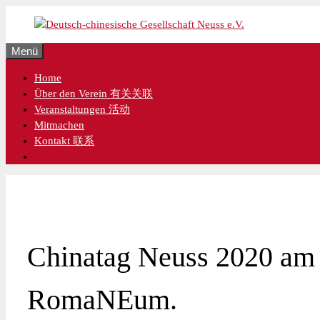
Zum
Inhalt
springen
Menü
Home
Über den Verein 有关关联
Veranstaltungen 活动
Mitmachen
Kontakt 联系
Chinatag Neuss 2020 am
RomaNEum.