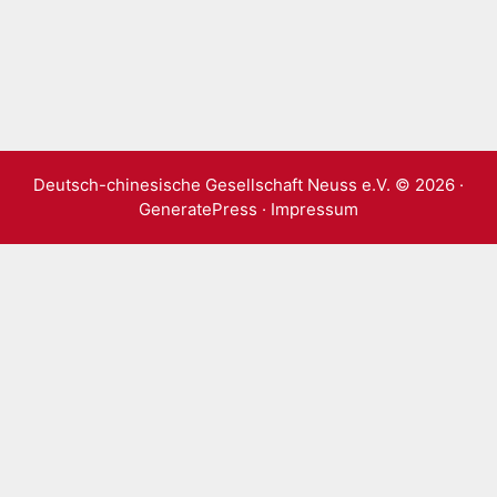
Kategorien
Allgemein
Schlagwörter
China Tag Neuss
,
Neuss
,
Seidenstrasse
,
Zug
Deutsch-chinesische Gesellschaft Neuss e.V. © 2026 ·
GeneratePress
·
Impressum